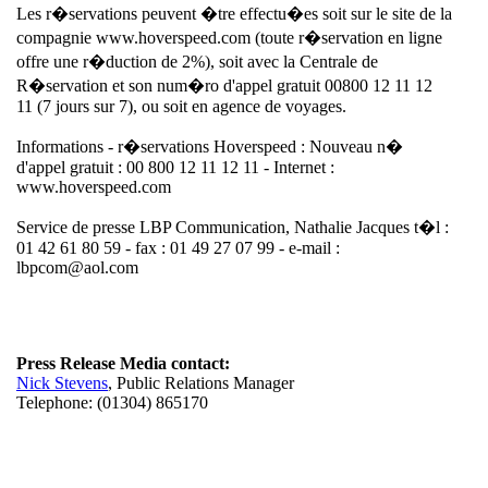
Les r�servations peuvent �tre effectu�es soit sur le site de la
compagnie www.hoverspeed.com (toute r�servation en ligne
offre une r�duction de 2%), soit avec la Centrale de
R�servation et son num�ro d'appel gratuit 00800 12 11 12
11 (7 jours sur 7), ou soit en agence de voyages.
Informations - r�servations Hoverspeed : Nouveau n�
d'appel gratuit : 00 800 12 11 12 11 - Internet :
www.hoverspeed.com
Service de presse LBP Communication, Nathalie Jacques t�l :
01 42 61 80 59 - fax : 01 49 27 07 99 - e-mail :
lbpcom@aol.com
Press Release Media contact:
Nick Stevens
, Public Relations Manager
Telephone: (01304) 865170