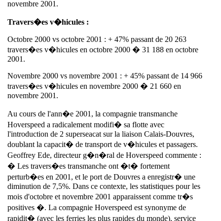
novembre 2001.
Travers�es v�hicules :
Octobre 2000 vs octobre 2001 : + 47% passant de 20 263
travers�es v�hicules en octobre 2000 � 31 188 en octobre
2001.
Novembre 2000 vs novembre 2001 : + 45% passant de 14 966
travers�es v�hicules en novembre 2000 � 21 660 en
novembre 2001.
Au cours de l'ann�e 2001, la compagnie transmanche
Hoverspeed a radicalement modifi� sa flotte avec
l'introduction de 2 superseacat sur la liaison Calais-Douvres,
doublant la capacit� de transport de v�hicules et passagers.
Geoffrey Ede, directeur g�n�ral de Hoverspeed commente :
� Les travers�es transmanche ont �t� fortement
perturb�es en 2001, et le port de Douvres a enregistr� une
diminution de 7,5%. Dans ce contexte, les statistiques pour les
mois d'octobre et novembre 2001 apparaissent comme tr�s
positives �. La compagnie Hoverspeed est synonyme de
rapidit� (avec les ferries les plus rapides du monde), service