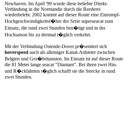
Newhaven. Im April '99 wurde diese beliebte Direkt-
Verbindung in die Normandie durch die Reederei
wiederbelebt. 2002 kommt auf dieser Route eine Einrumpf-
Hochgeschwindigkeitsf�hre der Serie superseacat zum
Einsatz, die rund zwei Stunden ben�tigt und in der
Hochsaison bis zu dreimal t�glich verkehrt.
Mit der Verbindung Ostende-Dover pr�sentiert sich
hoverspeed
auch als alleiniger Kanal-Anbieter zwischen
Belgien und Gro�britannien. Im Einsatz ist auf dieser Route
die 81 Meter lange seacat "Diamant". Bei ihren zwei Hin-
und R�ckfahrten t�glich schafft sie die Strecke in rund
zwei Stunden.