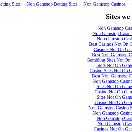
tting Sites
Non Gamstop Betting Sites
Non Gamstop Casinos
Sites we
Non Gamstop Cas
Non Gamstop Casin
Non Gamstop Casi
Best Casinos Not On 
Casinos Not On Ga
Best Non Gamstop C
Gambling Sites Not On
Slots Not On Gam
Casino Sites Not On 
Best Non Gamstop C
Non Gamstop Casino
Sites Not On Gam
Casino Not On Gam
Sites Not On Gam
Casino Not On Gam
Non Gamstop Casino S
Non Gamstop Casin
Non Gamstop Casi
Non Gamstop Cas
Casinos Not On Ga